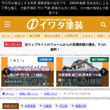
守口市を拠点とする外壁 屋根塗装の会社です。1960年創業 完全自社による
丁寧な施工。大阪市旭区 守口 門真 寝屋川を主に対応。その他の地域も大歓
迎です。
ホーム
お知らせ
施工実績
選ばれる理由
お客様の声
Q and A
見積り・
当ウェブサイトのフォームからの見積依頼の場合、5つの
詳しくはこちら
無料！
お客様の声
施工実績紹介
お客様の声 守口市（Ｔ様邸）
外壁塗装 施工例 摂津市（Ｎ様
邸）
2026年7月18日
2026年4月21日
ホーム
投稿一覧ページ
代表ブログ
チンアナゴふりかけ🍙
代表ブログ
外壁塗装
大阪府
守口市
寝屋川市