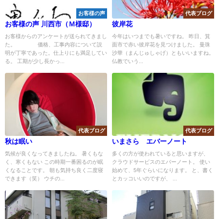
お客様の声
代表ブログ
お客様の声 川西市（Ｍ様邸）
彼岸花
お客様からのアンケートが送られてきまし
今年はいつまでも暑いですね。 昨日、箕
た。 価格、工事内容について説
面市で赤い彼岸花を見つけました。 曼珠
明が丁寧であった。仕上りにも満足してい
沙華（まんじゅしゃげ）ともいいますね。
る。 工期が少し長かっ...
仏教でいう...
代表ブログ
代表ブログ
秋は眠い
いまさら エバーノート
気候が良くなってきましたね。 暑くもな
多くの方が使われていると思いますが、
く、寒くもない この時期一番困るのが眠
クラウドサービスのエバーノート。 使い
くなることです。 朝も気持ち良く二度寝
始めて、5年ぐらいになります。 と、書く
できます（笑） ウチの...
とカッコいいのですが、 ...