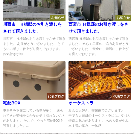
お知らせ
お知らせ
川西市 Ｈ様邸のお引き渡しを
西宮市 Ｈ様邸のお引き渡しをさ
させて頂きました。
せて頂きました。
川西市 Ｈ様邸のお引き渡しをさせて頂き
西宮市 Ｈ様邸のお引き渡しをさせて頂き
ました。 ありがとうございました。 とて
ました。 永らく工事のご協力ありがとう
もいい感じに仕上がり喜んでおります。
ございました。 安全に、綺麗に、仕上が
お気付きが御...
り喜んでおります。 ...
代表ブログ
代表ブログ
宅配BOX
オーケストラ
事務所を不在にしている事が多く、 送ら
みんな大好き、交響曲でございます♪
れてきた荷物をなかなか受け取れないこと
中でも大編成のオーケストラには、やはり
があります。 そこで、やっと宅配BOXを
特別な魅力があります。 あの人数が生み
設置しました。...
出す音の厚み、一体感、...