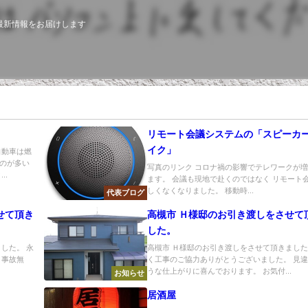
最新情報をお届けします
リモート会議システムの「スピーカ
イク」
自動車は燃
のが多い
写真のリンク コロナ禍の影響でテレワークが
..
ます。 会議も現地で赴くのではなく リモート
しくなくなりました。 移動時...
代表ブログ
せて頂き
高槻市 Ｈ様邸のお引き渡しをさせて
した。
した。 永
高槻市 Ｈ様邸のお引き渡しをさせて頂きました
 事故無
く工事のご協力ありがとうございました。 見
.
うな仕上がりに喜んでおります。 お気付...
お知らせ
居酒屋