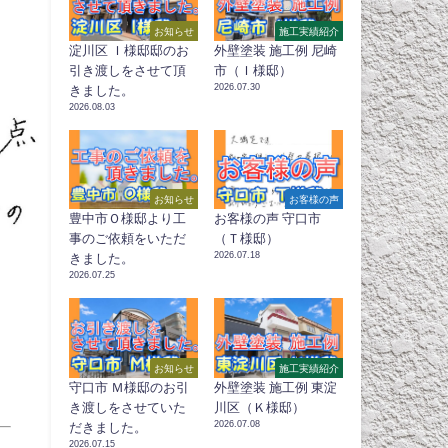
お知らせ
施工実績紹介
淀川区 Ｉ様邸邸のお
外壁塗装 施工例 尼崎
引き渡しをさせて頂
市（Ｉ様邸）
2026.07.30
きました。
2026.08.03
お知らせ
お客様の声
豊中市Ｏ様邸より工
お客様の声 守口市
事のご依頼をいただ
（Ｔ様邸）
2026.07.18
きました。
2026.07.25
お知らせ
施工実績紹介
守口市 Ｍ様邸のお引
外壁塗装 施工例 東淀
き渡しをさせていた
川区（Ｋ様邸）
2026.07.08
だきました。
2026.07.15