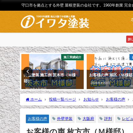
守口市を拠点とする外壁 屋根塗装の会社です。1960年創業 完
詳
施工実績紹介
施工実績紹介
川区（Ｙ様
外壁塗装 施工例 茨木市（Ｍ様
お客様の声 旭区（Ｍ様邸
邸）
2026年6月2日
2026年4月29日
ホーム
投稿一覧ページ
お知らせ
お客様の声
お客様の声
外壁塗装
大阪府
評判
レビ
お客様の声 枚方市（Ｍ様邸）