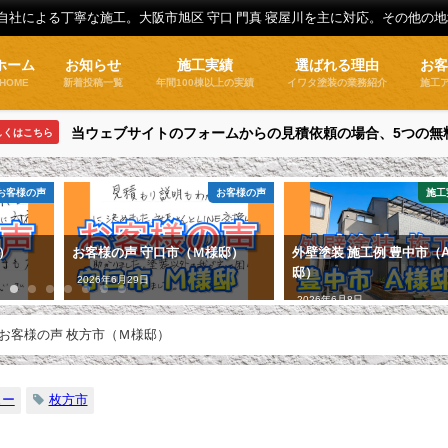
全自社による丁寧な施工。大阪市旭区 守口 門真 寝屋川を主に対応。その他の
ホーム
お知らせ
施工実績
選ばれる理由
お
HOME
新着投稿一覧
年間100棟以上の実績
イワタ塗装の業務紹介
施工
当ウェブサイトのフォームからの見積依頼の場合、5つの無
しくはこちら
お客様の声
お客様の声
施工
）
お客様の声 守口市（Ｍ様邸）
外壁塗装 施工例 豊中市（
邸）
2026年6月29日
2026年6月8日
お客様の声 枚方市（Ｍ様邸）
ュー
枚方市