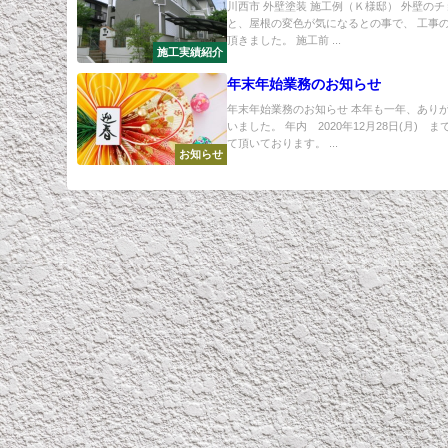
川西市 外壁塗装 施工例（Ｋ様邸） 外壁の
と、屋根の変色が気になるとの事で、 工事
頂きました。 施工前 ...
施工実績紹介
年末年始業務のお知らせ
年末年始業務のお知らせ 本年も一年、あり
いました。 年内 2020年12月28日(月) 
て頂いております。 ...
お知らせ