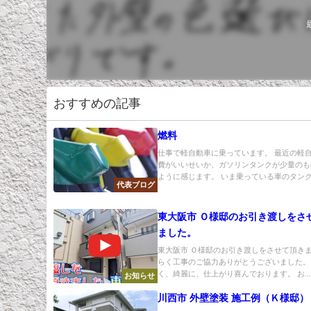
おすすめの記事
燃料
仕事で軽自動車に乗っています。 最近の軽
費がいいせいか、ガソリンタンクが少量のも
ように感じます。 いま乗っている車のタンク.
代表ブログ
東大阪市 Ｏ様邸のお引き渡しをさ
ました。
東大阪市 Ｏ様邸のお引き渡しをさせて頂きま
らく工事のご協力ありがとうございました。
く、綺麗に、仕上がり喜んでおります。 お..
お知らせ
川西市 外壁塗装 施工例（Ｋ様邸）