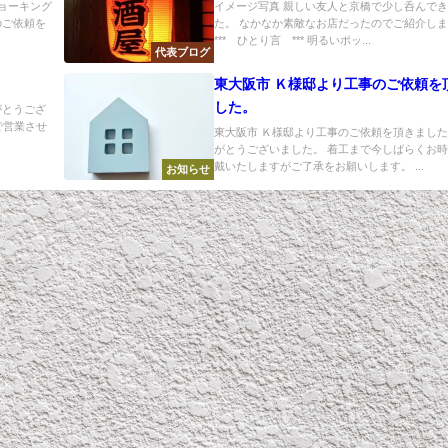
チョーキング
イメージ写真 親しい友人と京橋で少し呑んで
のご依頼を
た。 なかなか素敵なお店だったのでご紹介し
*** ひとり言 *** 明るいポッ...
代表ブログ
東大阪市 Ｋ様邸より工事のご依頼を
した。
がとうござ
まで営業させ
東大阪市 Ｋ様邸より工事のご依頼を頂きました
がとうございました。 着工まで今しばらくお
戴いたしますがご了承をお願いします。 ...
お知らせ