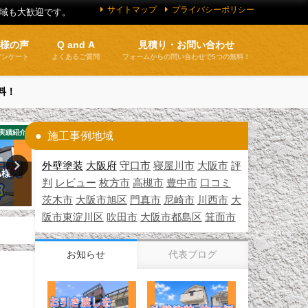
サイトマップ
プライバシーポリシー
地域も大歓迎です。
客様の声
Q and A
見積り・お問い合わせ
アンケート
よくあるご質問
フォームからの問い合わせで5つの無料！
料！
実績紹介
お客様の声
施工事例地域
外壁塗装
大阪府
守口市
寝屋川市
大阪市
評
A様
お客様の声 守口市（Ｔ様邸）
建設業許可
判
レビュー
枚方市
高槻市
豊中市
口コミ
2026年7月18日
2026年4月7日
茨木市
大阪市旭区
門真市
尼崎市
川西市
大
阪市東淀川区
吹田市
大阪市都島区
箕面市
お知らせ
代表ブログ