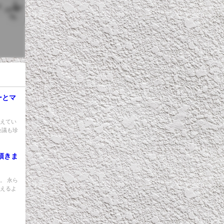
ーとマ
増えてい
会議も珍
頂きま
。 永ら
違えるよ