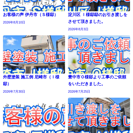
お客様の声 伊丹市（Ｓ様邸）
淀川区 Ｉ様邸邸のお引き渡しを
させて頂きました。
2026年8月10日
2026年8月3日
外壁塗装 施工例 尼崎市（Ｉ様
豊中市Ｏ様邸より工事のご依頼
邸）
をいただきました。
2026年7月30日
2026年7月25日