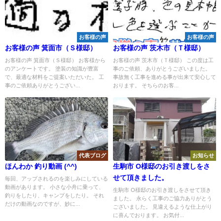
お客様の声
お客様の声
お客様の声 箕面市（Ｓ様邸）
お客様の声 茨木市（Ｔ様邸）
お客様の声 箕面市（Ｓ様邸） お客様から
お客様の声 茨木市（Ｔ様邸） この度は工
のアンケートです。 塗装の知識が豊富
事のご依頼、ありがとうございました。
で、最適な材料をご提案いただいた。 工
事故無く工事を進める事が出来て安心して
事のご依頼ありがとうござい...
おります。 そちらのお客...
代表ブログ
お知らせ
ほんわか 釣り動画 (^^)
生駒市 O様邸のお引き渡しをさ
せて頂きました。
毎回、アップされるのを楽しみにしている
動画があります。 小さな小舟に乗って、
生駒市 O様邸のお引き渡しをさせて頂き
釣りをしたり、キャンプをしたり。 それ
ました。 永らく工事のご協力ありがとう
だけの動画なのですが、妙に...
ございました。 見違えるような仕上がり
に喜んでおります。 お気付...