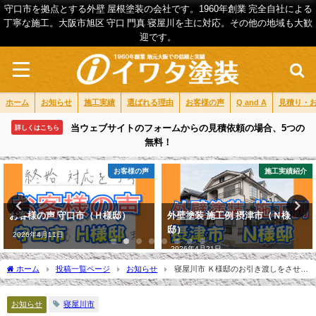
守口市を拠点とする外壁 屋根塗装の会社です。1960年創業 完全自社による
丁寧な施工。大阪市旭区 守口 門真 寝屋川を主に対応。その他の地域も大歓
迎です。
ホーム
お知らせ
施工実績
選ばれる理由
お客様の声
Q and A
見積り・
当ウェブサイトのフォームからの見積依頼の場合、5つの
詳しくはこちら
無料！
お客様の声
施工実績紹介
お客様の声 守口市（Ｈ様邸）
外壁塗装 施工例 摂津市（Ｎ様
邸）
2026年4月11日
2026年4月21日
ホーム
投稿一覧ページ
お知らせ
寝屋川市 Ｋ様邸のお引き渡しをさせて
頂きました。
お知らせ
寝屋川市