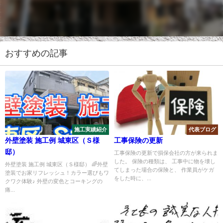
おすすめの記事
施工実績紹介
代表ブログ
外壁塗装 施工例 城東区（Ｓ様
工事保険の更新
邸）
工事保険の更新で損保会社の方が来られま
した。 保険の種類は、 工事中に物を壊し
外壁塗装 施工例 城東区（Ｓ様邸） 🌈外壁
てしまった場合の保険と、 作業員がケガ
塗装でお家リフレッシュ！カラー選びもワ
をした時に、...
クワク体験♪ 外壁の変色とコーキングの
痛...