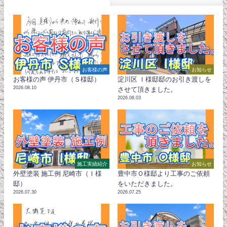
お客様の声
お知らせ
お客様の声 伊丹市（Ｓ様邸）
淀川区 Ｉ様邸邸のお引き渡しを
2026.08.10
させて頂きました。
2026.08.03
施工実績紹介
お知らせ
外壁塗装 施工例 尼崎市（Ｉ様
豊中市Ｏ様邸より工事のご依頼
邸）
をいただきました。
2026.07.30
2026.07.25