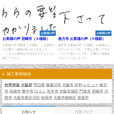
お客様の声
お客様の声
お客様の声 尼崎市（Ａ様邸）
枚方市 お客様の声（Ｈ様邸）
お客様の声 尼崎市（Ａ様邸） お客様か
枚方市 お客様の声（Ｈ様邸） お客様から
ら工事のご感想が送られてきました。
のアンケートです。 丁寧な工事して下さ
こちらの要望を 打合せやＴＥＬで よく
っていて 良かったです。 工事のご依頼あ
聞いて下さり、 ...
りがとうございました。...
施工事例地域
外壁塗装
大阪府
守口市
寝屋川市
大阪市
評判
レビュー
枚方
市
高槻市
豊中市
口コミ
茨木市
大阪市旭区
門真市
尼崎市
川
西市
大阪市東淀川区
吹田市
大阪市都島区
箕面市
お知らせ
代表ブログ