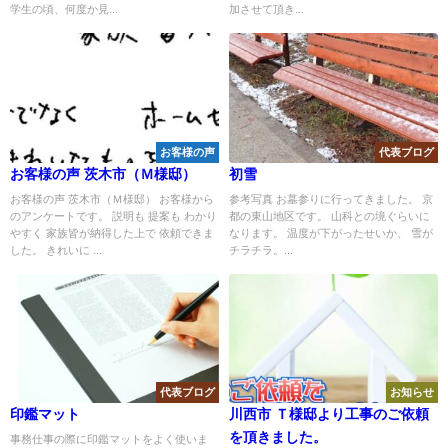
学生の頃、何度か見...
加させて頂き...
お客様の声
代表ブログ
お客様の声 茨木市（Ｍ様邸）
初雪
お客様の声 茨木市（Ｍ様邸） お客様から
参考写真 お墓参りに行ってきました。 京
のアンケートです。 説明も 提案も わかり
都の東山地区です。 山科との境ぐらいに
やすく 家族皆が納得した上で 依頼できま
なります。 温度が下がったせいか、 雪が
した。 きれいに ...
チラチラ。...
代表ブログ
お知らせ
印鑑マット
川西市 Ｔ様邸より工事のご依頼
を頂きました。
事務仕事の際に印鑑マットをよく使いま