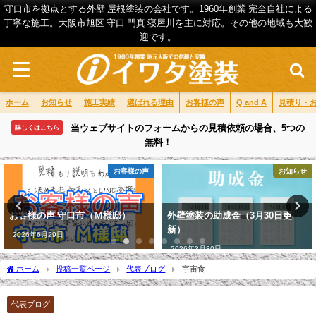
守口市を拠点とする外壁 屋根塗装の会社です。1960年創業 完全自社による
丁寧な施工。大阪市旭区 守口 門真 寝屋川を主に対応。その他の地域も大歓
迎です。
ホーム
お知らせ
施工実績
選ばれる理由
お客様の声
Q and A
見積り・
当ウェブサイトのフォームからの見積依頼の場合、5つの
詳しくはこちら
無料！
お客様の声
お知らせ
お客様の声 守口市（Ｍ様邸）
外壁塗装の助成金（3月30日更
新）
2026年6月29日
2026年3月30日
ホーム
投稿一覧ページ
代表ブログ
宇宙食
代表ブログ