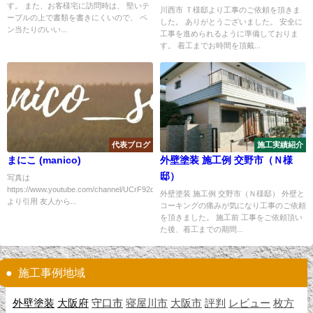
す。 また、お客様宅に訪問時は、 堅いテ
川西市 Ｔ様邸より工事のご依頼を頂きま
ーブルの上で書類を書きにくいので、 ペ
した。 ありがとうございました。 安全に
ン当たりのいい...
工事を進められるように準備しておりま
す。 着工までお時間を頂戴...
代表ブログ
施工実績紹介
まにこ (manico)
外壁塗装 施工例 交野市（Ｎ様
邸）
写真は
https://www.youtube.com/channel/UCrF92dEkXiTtexol0yg4Gmw
外壁塗装 施工例 交野市（Ｎ様邸） 外壁と
より引用 友人から...
コーキングの痛みが気になり工事のご依頼
を頂きました。 施工前 工事をご依頼頂い
た後、着工までの期間...
施工事例地域
外壁塗装
大阪府
守口市
寝屋川市
大阪市
評判
レビュー
枚方