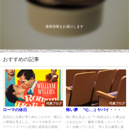
最新情報をお届けします
おすすめの記事
代表ブログ
代表ブログ
ローマの休日
怖い夢 "/(;-_-) ヤバイ・・・
先日少し仕事が早く終わったので、懐かし
怖い夢を見ました ^^; 内容は大した事はあ
い映画を見ました。 ローマの休日 オード
りませんが･･･ 趣味で楽器（コントラバ
リーヘップバーン主演の 超有名な映画。
ス）を触っています。 何ヶ月も練習に参