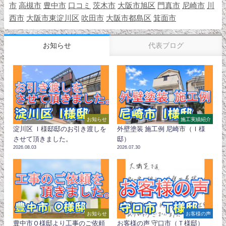
市
高槻市
豊中市
口コミ
茨木市
大阪市旭区
門真市
尼崎市
川
西市
大阪市東淀川区
吹田市
大阪市都島区
箕面市
お知らせ
代表ブログ
お知らせ
施工実績紹介
淀川区 Ｉ様邸邸のお引き渡しを
外壁塗装 施工例 尼崎市（Ｉ様
させて頂きました。
邸）
2026.08.03
2026.07.30
お知らせ
お客様の声
豊中市Ｏ様邸より工事のご依頼
お客様の声 守口市（Ｔ様邸）