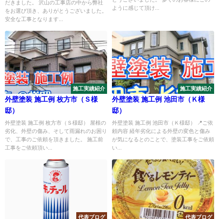
だきました。 沢山の工事店の中から弊社
ように感じて頂け...
をお選び頂き、ありがとうございました。
安全な工事となります...
施工実績紹介
施工実績紹介
外壁塗装 施工例 枚方市（Ｓ様
外壁塗装 施工例 池田市（Ｋ様
邸）
邸）
外壁塗装 施工例 枚方市（Ｓ様邸） 屋根の
外壁塗装 施工例 池田市（Ｋ様邸） 📍ご依
劣化、外壁の傷み、そして雨漏れのお困り
頼内容 経年劣化による外壁の変色と傷み
で、工事のご依頼を頂きました。 施工前
が気になるとのことで、塗装工事をご依頼
工事をご依頼頂い...
い...
代表ブログ
代表ブログ