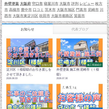
外壁塗装
大阪府
守口市
寝屋川市
大阪市
評判
レビュー
枚方
市
高槻市
豊中市
口コミ
茨木市
大阪市旭区
門真市
尼崎市
川
西市
大阪市東淀川区
吹田市
大阪市都島区
箕面市
お知らせ
代表ブログ
お知らせ
施工実績紹介
淀川区 Ｉ様邸邸のお引き渡しを
外壁塗装 施工例 尼崎市（Ｉ様
させて頂きました。
邸）
2026.08.03
2026.07.30