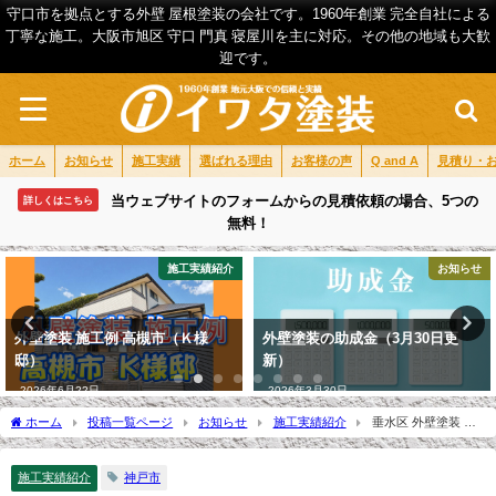
守口市を拠点とする外壁 屋根塗装の会社です。1960年創業 完全自社による
丁寧な施工。大阪市旭区 守口 門真 寝屋川を主に対応。その他の地域も大歓
迎です。
ホーム
お知らせ
施工実績
選ばれる理由
お客様の声
Q and A
見積り・
当ウェブサイトのフォームからの見積依頼の場合、5つの
詳しくはこちら
無料！
お知らせ
代表ブログ
外壁塗装の助成金（3月30日更
【発見❗】株式会社イワタ塗装
新）
（守口市）の口コミ・評判は？3
分で分かる徹底レビュー！
2026年3月30日
2026年4月22日
ホーム
投稿一覧ページ
お知らせ
施工実績紹介
垂水区 外壁塗装 施
工例（Ｋ様邸）
施工実績紹介
神戸市