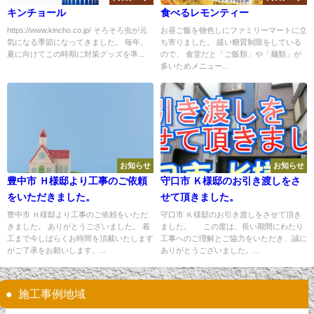
キンチョール
食べるレモンティー
https://www.kincho.co.jp/ そろそろ虫が元
お昼ご飯を物色しにファミリーマートに立
気になる季節になってきました。 毎年、
ち寄りました。 緩い糖質制限をしている
夏に向けてこの時期に対策グッズを準...
ので、 食堂だと「ご飯類」や「麺類」が
多いためメニュー...
お知らせ
お知らせ
豊中市 Ｈ様邸より工事のご依頼
守口市 Ｋ様邸のお引き渡しをさ
をいただきました。
せて頂きました。
豊中市 Ｈ様邸より工事のご依頼をいただ
守口市 Ｋ様邸のお引き渡しをさせて頂き
きました。 ありがとうございました。 着
ました。 この度は、長い期間にわたり
工まで今しばらくお時間を頂戴いたします
工事へのご理解とご協力をいただき、誠に
がご了承をお願いします。...
ありがとうございました。...
施工事例地域