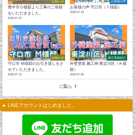
お知らせ
お客様の声
豊中市Ｏ様邸より工事のご依頼
お客様の声 守口市（Ｔ様邸）
2026.07.18
をいただきました。
2026.07.25
お知らせ
施工実績紹介
守口市 Ｍ様邸のお引き渡しをさ
外壁塗装 施工例 東淀川区（Ｋ様
せていただきました。
邸）
2026.07.15
2026.07.08
一覧へ
LINEアカウントはじめました。