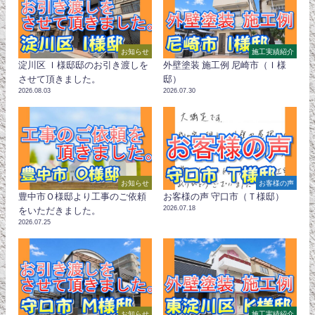
お知らせ
施工実績紹介
淀川区 Ｉ様邸邸のお引き渡しを
外壁塗装 施工例 尼崎市（Ｉ様
させて頂きました。
邸）
2026.08.03
2026.07.30
お知らせ
お客様の声
豊中市Ｏ様邸より工事のご依頼
お客様の声 守口市（Ｔ様邸）
2026.07.18
をいただきました。
2026.07.25
お知らせ
施工実績紹介