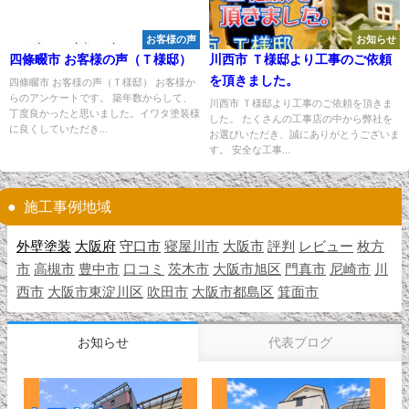
お客様の声
お知らせ
四條畷市 お客様の声（Ｔ様邸）
川西市 Ｔ様邸より工事のご依頼
を頂きました。
四條畷市 お客様の声（Ｔ様邸） お客様か
らのアンケートです。 築年数からして、
川西市 Ｔ様邸より工事のご依頼を頂きま
丁度良かったと思いました。イワタ塗装様
した。 たくさんの工事店の中から弊社を
に良くしていただき...
お選びいただき、誠にありがとうございま
す。 安全な工事...
施工事例地域
外壁塗装
大阪府
守口市
寝屋川市
大阪市
評判
レビュー
枚方
市
高槻市
豊中市
口コミ
茨木市
大阪市旭区
門真市
尼崎市
川
西市
大阪市東淀川区
吹田市
大阪市都島区
箕面市
お知らせ
代表ブログ