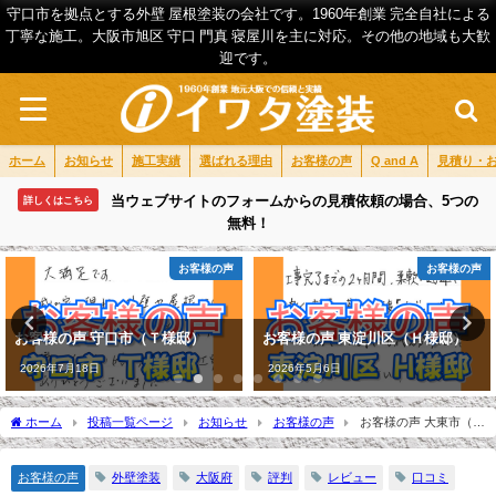
守口市を拠点とする外壁 屋根塗装の会社です。1960年創業 完全自社による
丁寧な施工。大阪市旭区 守口 門真 寝屋川を主に対応。その他の地域も大歓
迎です。
ホーム
お知らせ
施工実績
選ばれる理由
お客様の声
Q and A
見積り・
当ウェブサイトのフォームからの見積依頼の場合、5つの
詳しくはこちら
無料！
お客様の声
お客様の声
お客様の声 守口市（Ｔ様邸）
お客様の声 東淀川区（Ｈ様邸）
2026年7月18日
2026年5月6日
ホーム
投稿一覧ページ
お知らせ
お客様の声
お客様の声 大東市（Ｙ
様邸）
お客様の声
外壁塗装
大阪府
評判
レビュー
口コミ