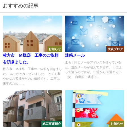
おすすめの記事
お知らせ
代表ブログ
枚方市 Ｍ様邸 工事のご依頼
迷惑メール
を頂きました。
永らく同じメールアドレスを使っている
と、迷惑メールが増えてきます。 日によ
枚方市 Ｍ様邸 工事のご依頼を頂きまし
って違うのですが、10通から30通ぐらい
た。 ありがとうございました。 とても和
（笑） 自動的に迷惑メ...
やかなお客様からのご依頼です。 工事は
来年のため、...
施工実績紹介
お知らせ