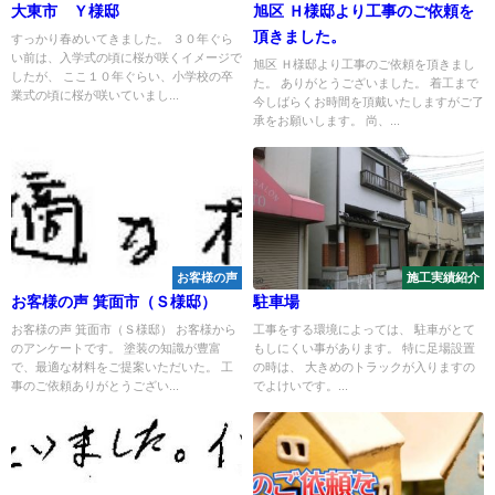
大東市 Ｙ様邸
旭区 Ｈ様邸より工事のご依頼を
頂きました。
すっかり春めいてきました。 ３０年ぐら
い前は、入学式の頃に桜が咲くイメージで
旭区 Ｈ様邸より工事のご依頼を頂きまし
したが、 ここ１０年ぐらい、小学校の卒
た。 ありがとうございました。 着工まで
業式の頃に桜が咲いていまし...
今しばらくお時間を頂戴いたしますがご了
承をお願いします。 尚、...
お客様の声
施工実績紹介
お客様の声 箕面市（Ｓ様邸）
駐車場
お客様の声 箕面市（Ｓ様邸） お客様から
工事をする環境によっては、 駐車がとて
のアンケートです。 塗装の知識が豊富
もしにくい事があります。 特に足場設置
で、最適な材料をご提案いただいた。 工
の時は、 大きめのトラックが入りますの
事のご依頼ありがとうござい...
でよけいです。...